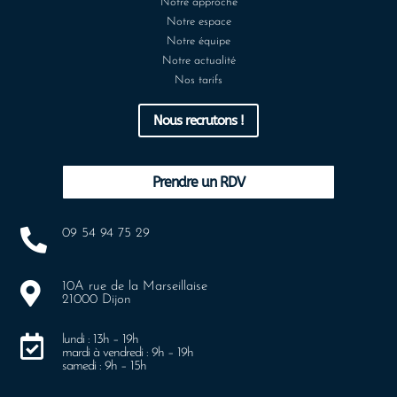
Notre approche
Notre espace
Notre équipe
Notre actualité
Nos tarifs
Nous recrutons !
Prendre un RDV

09 54 94 75 29

10A rue de la Marseillaise
21000 Dijon

lundi : 13h – 19h
mardi à vendredi : 9h – 19h
samedi : 9h – 15h